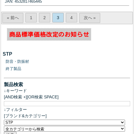
JAN: 4532817465445
« 前へ
1
2
3
4
次へ »
STP
防音・防振材
終了製品
製品検索
↓キーワード
[AND検索 +][OR検索 SPACE]
↓フィルター
[ブランド&カテゴリー]