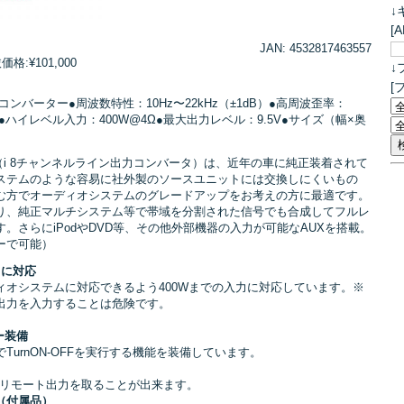
↓
[
JAN: 4532817463557
:¥101,000
↓
[
コンバーター●周波数特性：10Hz〜22kHz（±1dB）●高周波歪率：
B●ハイレベル入力：400W@4Ω●最大出力レベル：9.5V●サイズ（幅×奥
（i 8チャンネルライン出力コンバータ）は、近年の車に純正装着されて
ステムのような容易に社外製のソースユニットには交換しにくいもの
む方でオーディオシステムのグレードアップをお考えの方に最適です。
り、純正マルチシステム等で帯域を分割された信号でも合成してフルレ
。さらにiPodやDVD等、その他外部機器の入力が可能なAUXを搭載。
ーで可能）
力に対応
ィオシステムに対応できるよう400Wまでの入力に対応しています。※
出力を入力することは危険です。
ター装備
urnON-OFFを実行する機能を装備しています。
のリモート出力を取ることが出来ます。
（付属品）