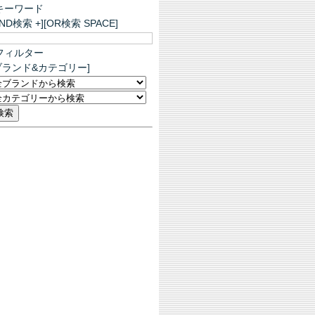
キーワード
AND検索 +][OR検索 SPACE]
フィルター
ブランド&カテゴリー]