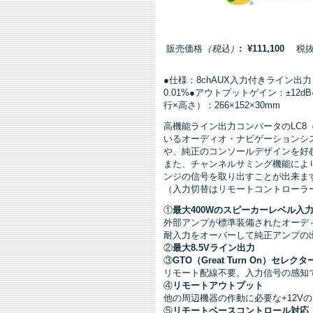
販売価格
（税込）
: ¥111,100
税抜価格
●仕様：8chAUX入力付きライン出力
0.01%●アウトプットゲイン：±12d
行×高さ）：266×152×30mm
高機能ライン出力コンバータのLC8
いるオーディオ・ナビゲーションシ
や、純正のコンソールデザインを好
また、チャンネルサミング機能によ
ンジの信号を取り出すことが出来ます
（入力切替はリモートコントローラ
①
最大400Wのスピーカーレベル入
外部アンプが標準装備されたオーデ
耐入力をオーバーして純正アンプの
②
最大8.5Vライン出力
③
GTO（Great Turn On）セレク
リモート配線不要。入力信号の感知でT
④
リモートアウトプット
他の周辺機器の作動に必要な+12V
⑤
リモートベースコントロール対応