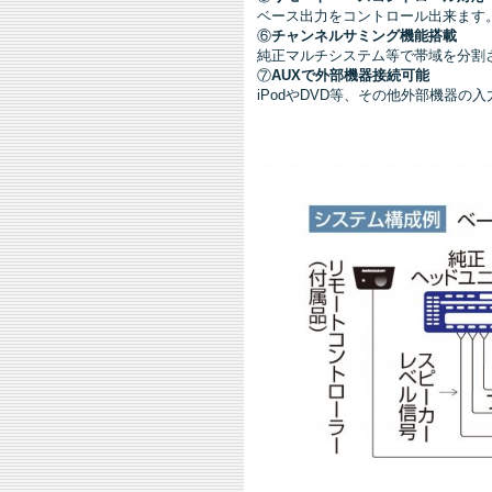
ベース出力をコントロール出来ます
⑥
チャンネルサミング機能搭載
純正マルチシステム等で帯域を分割
⑦
AUXで外部機器接続可能
iPodやDVD等、その他外部機器の