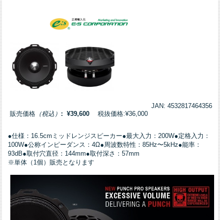
JAN: 4532817464356
販売価格
（税込）
: ¥39,600
税抜価格:¥36,000
●仕様：16.5cmミッドレンジスピーカー●最大入力：200W●定格入力：
100W●公称インピーダンス：4Ω●周波数特性：85Hz〜5kHz●能率：
93dB●取付穴直径：144mm●取付深さ：57mm
※単体（1個）販売となります