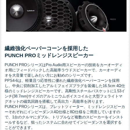
繊維強化ペーパーコーンを採用した
PUNCH PROミッドレンジスピーカー
PUNCH PROシリーズはPro Audio用スピーカーの技術をカーオーディ
オ用にフィードバックした高能率ラウドスピーカーで、カーオーディ
オを大音量で楽しみたい方にお勧めのシリーズです。
PPS4-6は、軽量且つ応答性に優れた繊維強化ペーパーコーンを採用
し、中央に切削加工したアルミフェイズプラグを装備した16.5cm 4Ω仕
様のミッドレンジスピーカーです。高剛性スチールバスケットに1.53イ
ンチ(38.7mm)サイズのアルミニウムボイスコイルと大型フェライトマ
グネットの磁気回路を搭載して高出力・高能率を誇ります。
PUNCH PROシリーズは、ブレットツィーター、ミッドレンジスピーカ
ーそれぞれにインピーダンス4Ω仕様と8Ω仕様をご用意していますの
で、1台のクルマにダブル、トリプルなど複数のスピーカーをインスト
ールするなど、狙ったシステムに合わせてインピーダンスを選択する
ことができます。