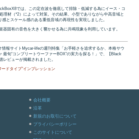
ckBoxX8では、この定在波を徹底して排除・低減する為にイース・コ
処理材（*2）によって対策。その結果、小型でありながら中高音域と
り感とスケール感のある重低音域の再現性を実現しました。
の楽器固有の音色を大きく響かせる為に共鳴現象を利用しています。
情報サイトMycar-lifeの週刊特集「お手軽さを追求するか、本格サウ
 最旬“コンプリートウーファーBOX”の実力を探る！」で、【Black
の試聴レビューが掲載されました。
型パワードタイプ”インプレッション
会社概要
沿革
新規のお取引について
プライバシーポリシー
このサイトについて