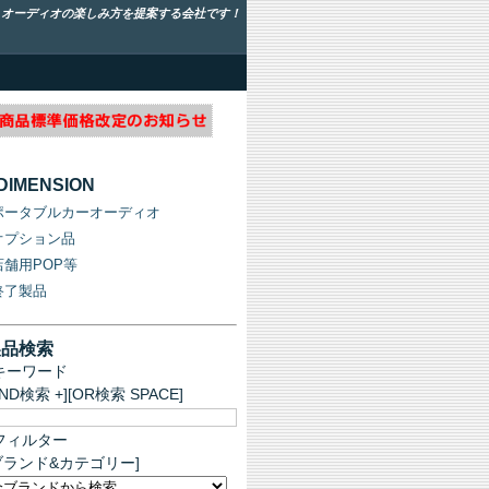
！オーディオの楽しみ方を提案する会社です！
-DIMENSION
ポータブルカーオーディオ
オプション品
店舗用POP等
終了製品
製品検索
キーワード
AND検索 +][OR検索 SPACE]
フィルター
ブランド&カテゴリー]