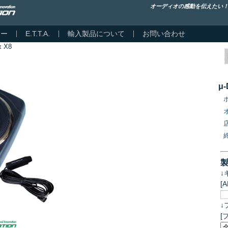
オーディオの感動を伝えたい
カー
E.T.T.A.
輸入製品について
お問い合わせ
x X8
μ
↓
[
↓
[