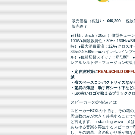
販売価格
（税込）
: ¥46,200
税抜価格
販売終了
●仕様：8inch（20cm）薄型チ
100W●周波数特性：30Hz-160Hz
時）●最大消費電流：12A●クロスオー
345×240×68mm●ハイレベル
ル）●位相切替スイッチ：0°/180
レアルシルトディフュージョン®採
・定在波対策に
REALSCHILD DIFF
減
・省スペースコンパクトサイズなが
・驚異の薄型 助手席シート下など
・μの赤いロゴが映えるブラックク
スピーカーの定在波とは
スピーカーBOXの中では、その箱
周波数のみが大きく共鳴することで
と言えます。（standing wave 又は、c
あらゆる音楽を再生するスピーカー
し、その結果、音の広がり感が損な