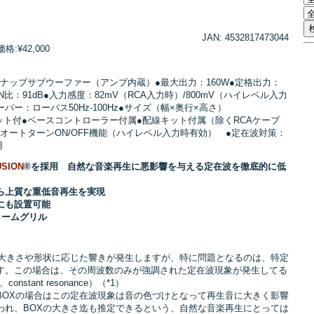
JAN: 4532817473044
:¥42,000
ューンナップサブウーファー（アンプ内蔵）●最大出力：160W●定格出力：
●S/N比：91dB●入力感度：82mV（RCA入力時）/800mV（ハイレベル入力
バー：ローパス50Hz-100Hz●サイズ（幅×奥行×高さ）
インプット付●ベースコントローラー付属●配線キット付属（除くRCAケーブ
° ●オートターンON/OFF機能（ハイレベル入力時有効） ●定在波対策：
用
USION
®を採用 自然な音楽再生に悪影響を与える定在波を徹底的に低
ら上質な重低音再生を実現
にも設置可能
ロームグリル
の大きさや形状に応じた響きが発生しますが、特に問題となるのは、特定
す。この場合は、その周波数のみが強調された定在波現象が発生してる
onstant resonance）（*1）
BOXの場合はこの定在波現象は音の色づけとなって再生音に大きく影響
われ、BOXの大きさ迄も推定できるという、自然な音楽再生にとっては