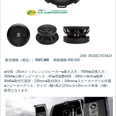
JAN: 4532817474423
販売価格
（税込）
: ¥107,800
税抜価格:¥98,000
●仕様：25cmミッドレンジスピーカー●最大入力：700W●定格入力：
350W●公称インピーダンス：4Ω●周波数特性：40Hz〜4kHz●能率：
96dB●取付穴直径：230mm●取付深さ：106mm●スピーカーグリル付属
●スピーカーグリル：サイズ（幅×高さ)276ｍｍ×26ｍｍ※単体（1個）
販売となります。