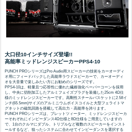
大口径10インチサイズ登場!!
高能率ミッドレンジスピーカーPPS4-10
PUNCH PROシリーズはPro Audio用スピーカーの技術をカーオーディ
オ用にフィードバックした高能率ラウドスピーカーで、カーオーディ
オを大音量で楽しみたい方にお勧めのシリーズです。
PPS4-10は、軽量且つ応答性に優れた繊維強化ペーパーコーンを採用
し、中央に切削加工したアルミフェイズプラグを装備した25cm 4Ω仕
様のミッドレンジスピーカーです。高剛性スチールバスケットに2.58イ
ンチ(65.5mm)サイズのアルミニウムボイスコイルと大型フェライトマ
グネットの磁気回路を搭載して高出力・高能率を誇ります。
PUNCH PROシリーズは、ブレットツィーター、ミッドレンジスピーカ
ーそれぞれにインピーダンス4Ω仕様と8Ω仕様をご用意していますの
で、1台のクルマにダブル、トリプルなど複数のスピーカーをインスト
ールするなど、狙ったシステムに合わせてインピーダンスを選択する