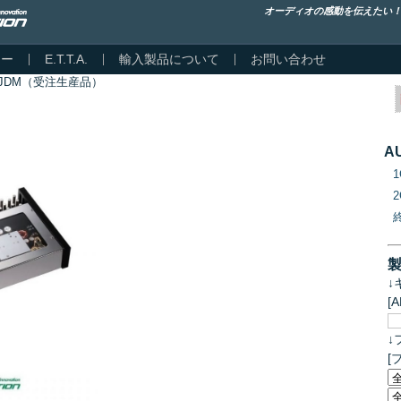
オーディオの感動を伝えたい
カー
E.T.T.A.
輸入製品について
お問い合わせ
0X JDM（受注生産品）
）
A
↓
[
↓
[