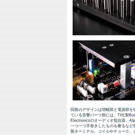
回路のデザインは増幅部と電源部を
ている音響パーツ類には、TI社製BurrBro
Electronicsのオーディオ抵抗
一つ一つ手巻きしたものを奢るなど
製ターミナル、コイルやチョーク、