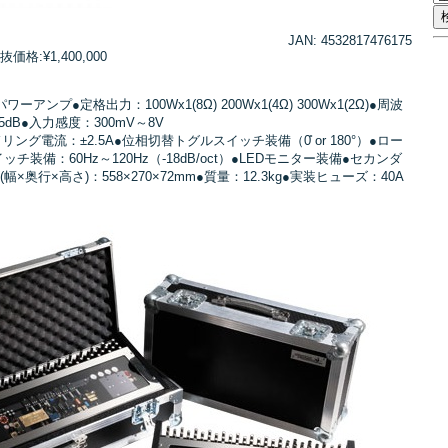
JAN: 4532817476175
格:¥1,400,000
A/Bパワーアンプ●定格出力：100Wx1(8Ω) 200Wx1(4Ω) 300Wx1(2Ω)●周波
05dB●入力感度：300mV～8V
ング電流：±2.5A●位相切替トグルスイッチ装備（0̊ or 180°）●ロー
チ装備：60Hz～120Hz（-18dB/oct）●LEDモニター装備●セカンダ
幅×奥行×高さ)：558×270×72mm●質量：12.3kg●実装ヒューズ：40A