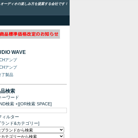
！オーディオの楽しみ方を提案する会社です！
UDIO WAVE
1CHアンプ
2CHアンプ
終了製品
製品検索
キーワード
AND検索 +][OR検索 SPACE]
フィルター
ブランド&カテゴリー]