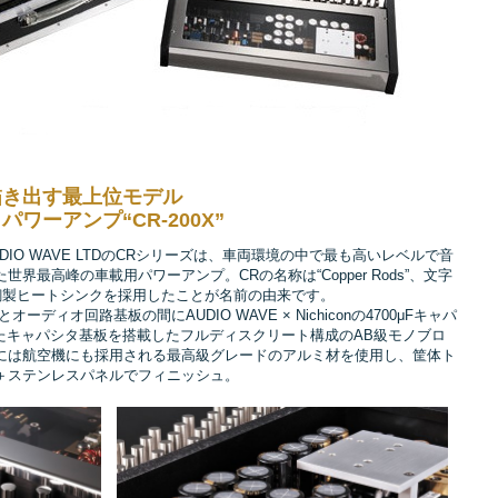
描き出す最上位モデル
ワーアンプ“CR-200X”
IO WAVE LTDのCRシリーズは、車両環境の中で最も高いレベルで音
界最高峰の車載用パワーアンプ。CRの名称は“Copper Rods”、文字
銅製ヒートシンクを採用したことが名前の由来です。
ーディオ回路基板の間にAUDIO WAVE × Nichiconの4700μFキャパ
着したキャパシタ基板を搭載したフルディスクリート構成のAB級モノブロ
には航空機にも採用される最高級グレードのアルミ材を使用し、筐体ト
＋ステンレスパネルでフィニッシュ。