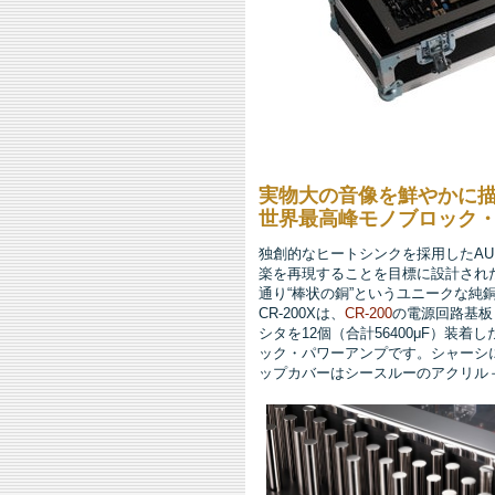
実物大の音像を鮮やかに
世界最高峰モノブロック・パ
独創的なヒートシンクを採用したAUD
楽を再現することを目標に設計された世
通り“棒状の銅”というユニークな純
CR-200Xは、
CR-200
の電源回路基板とオ
シタを12個（合計56400μF）装
ック・パワーアンプです。シャーシ
ップカバーはシースルーのアクリル