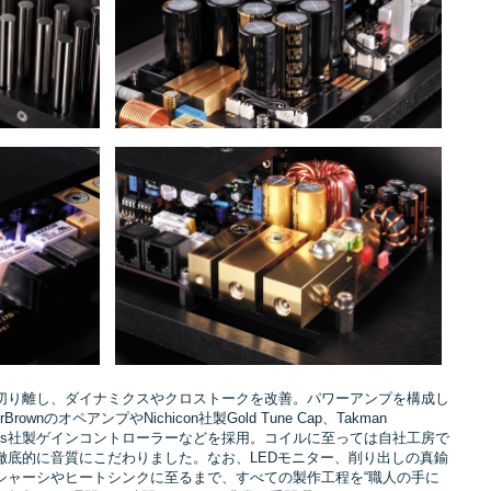
切り離し、ダイナミクスやクロストークを改善。パワーアンプを構成し
wnのオペアンプやNichicon社製Gold Tune Cap、Takman
器、Alps社製ゲインコントローラーなどを採用。コイルに至っては自社工房で
徹底的に音質にこだわりました。なお、LEDモニター、削り出しの真鍮
シャーシやヒートシンクに至るまで、すべての製作工程を“職人の手に