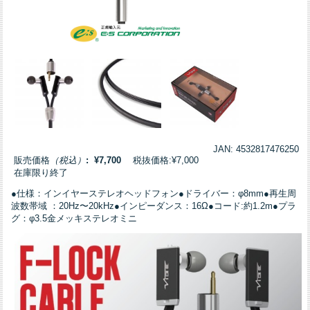
JAN: 4532817476250
販売価格
（税込）
: ¥7,700
税抜価格:¥7,000
在庫限り終了
●仕様：インイヤーステレオヘッドフォン●ドライバー：φ8mm●再生周
波数帯域 ：20Hz〜20kHz●インピーダンス：16Ω●コード:約1.2m●プラ
グ：φ3.5金メッキステレオミニ