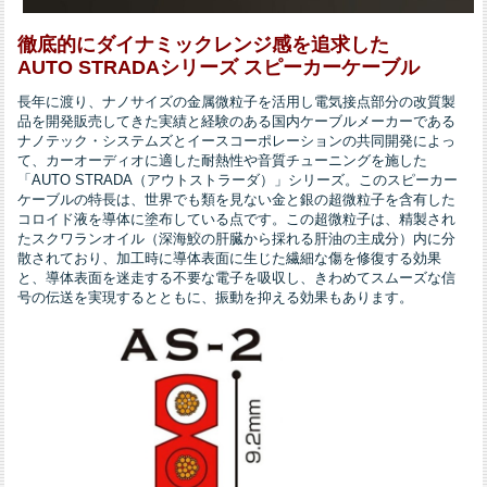
徹底的にダイナミックレンジ感を追求した
AUTO STRADAシリーズ スピーカーケーブル
長年に渡り、ナノサイズの金属微粒子を活用し電気接点部分の改質製
品を開発販売してきた実績と経験のある国内ケーブルメーカーである
ナノテック・システムズとイースコーポレーションの共同開発によっ
て、カーオーディオに適した耐熱性や音質チューニングを施した
「AUTO STRADA（アウトストラーダ）」シリーズ。このスピーカー
ケーブルの特長は、世界でも類を見ない金と銀の超微粒子を含有した
コロイド液を導体に塗布している点です。この超微粒子は、精製され
たスクワランオイル（深海鮫の肝臓から採れる肝油の主成分）内に分
散されており、加工時に導体表面に生じた繊細な傷を修復する効果
と、導体表面を迷走する不要な電子を吸収し、きわめてスムーズな信
号の伝送を実現するとともに、振動を抑える効果もあります。