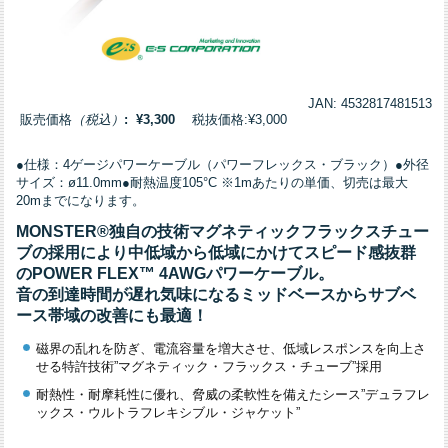
JAN: 4532817481513
販売価格
（税込）
: ¥3,300
税抜価格:¥3,000
●仕様：4ゲージパワーケーブル（パワーフレックス・ブラック）●外径
サイズ：ø11.0mm●耐熱温度105°C ※1mあたりの単価、切売は最大
20mまでになります。
MONSTER®独自の技術マグネティックフラックスチュー
ブの採用により中低域から低域にかけてスピード感抜群
のPOWER FLEX™ 4AWGパワーケーブル。
音の到達時間が遅れ気味になるミッドベースからサブベ
ース帯域の改善にも最適！
磁界の乱れを防ぎ、電流容量を増大させ、低域レスポンスを向上さ
せる特許技術”マグネティック・フラックス・チューブ”採用
耐熱性・耐摩耗性に優れ、脅威の柔軟性を備えたシース”デュラフレ
ックス・ウルトラフレキシブル・ジャケット”