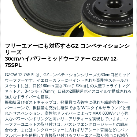
フリーエアーにも対応するGZ コンペティションシ
リーズ
30cmハイパワーミッドウーファー GZCW 12-
75SPL
GZCW 12-75SPLは、GZコンペティションシリーズの30cm口径ミッド
ウーファーです。イエローカラーにペイントされた高剛性スチールバ
スケットには、口径180mm 重さ70oz(1.98kg)もの大型フェライトマグ
ネットと、3インチ（76mm）口径の2層構造ボイスコイルで構成される
強力なドライバーを搭載。
振動板及びダストキャップは、軽量且つ応答性に優れた繊維強化ペー
パーコーンで、振幅量を充分に確保できる”W”スタイルサラウンドと優
れたサスペンション、高性能ドライバーによってMAX 800Wという強
大なパワーハンドリングと高いリニアリティーを実現しています。ウ
ーファーユニットの取り付けは、バスレフエンクロージャーとの組み
合わせ、またはエンクロージャーに入れずリアシート背面などにバッ
フルボードを使用して直接取り付けるフリーエアー取り付けにも対応