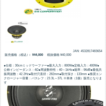
JAN: 4532817483654
販売価格
（税込）
: ¥44,000
税抜価格:¥40,000
●仕様：30cmミッドウーファー●最大入力：800W●定格入力：400W●
公称インピーダンス：4Ω●周波数特性：40～1kHz●能率：96dB●最低共
振周波数：42.2Hz●取付穴直径：282mm●取付深さ：133mm ●推奨エン
クロージャー容量：バスレフ：23.3L～37L ※単体（1個）販売となりま
す