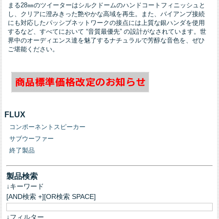
まる28㎜のツイーターはシルクドームのハンドコートフィニッシュと
し、クリアに澄みきった艶やかな高域を再生。また、バイアンプ接続
にも対応したパッシブネットワークの接点には上質な銀ハンダを使用
するなど、すべてにおいて “音質最優先” の設計がなされています。世
界中のオーディエンス達を魅了するナチュラルで芳醇な音色を、ぜひ
ご堪能ください。
FLUX
コンポーネントスピーカー
サブウーファー
終了製品
製品検索
↓キーワード
[AND検索 +][OR検索 SPACE]
↓フィルター