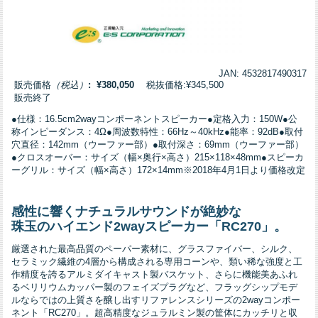
JAN: 4532817490317
販売価格
（税込）
: ¥380,050
税抜価格:¥345,500
販売終了
●仕様：16.5cm2wayコンポーネントスピーカー●定格入力：150W●公
称インピーダンス：4Ω●周波数特性：66Hz～40kHz●能率：92dB●取付
穴直径：142mm（ウーファー部）●取付深さ：69mm（ウーファー部）
●クロスオーバー：サイズ（幅×奥行×高さ）215×118×48mm●スピーカ
ーグリル：サイズ（幅×高さ）172×14mm※2018年4月1日より価格改定
感性に響くナチュラルサウンドが絶妙な
珠玉のハイエンド2wayスピーカー「RC270」。
厳選された最高品質のペーパー素材に、グラスファイバー、シルク、
セラミック繊維の4層から構成される専用コーンや、類い稀な強度と工
作精度を誇るアルミダイキャスト製バスケット、さらに機能美あふれ
るベリリウムカッパー製のフェイズプラグなど、フラッグシップモデ
ルならではの上質さを醸し出すリファレンスシリーズの2wayコンポー
ネント「RC270」。超高精度なジュラルミン製の筐体にカッチリと収