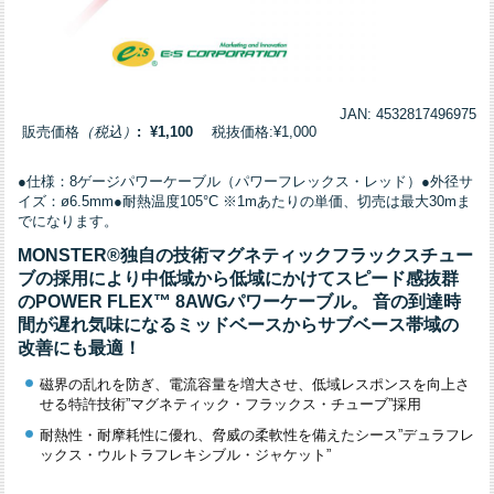
JAN: 4532817496975
販売価格
（税込）
: ¥1,100
税抜価格:¥1,000
●仕様：8ゲージパワーケーブル（パワーフレックス・レッド）●外径サ
イズ：ø6.5mm●耐熱温度105°C ※1mあたりの単価、切売は最大30mま
でになります。
MONSTER®独自の技術マグネティックフラックスチュー
ブの採用により中低域から低域にかけてスピード感抜群
のPOWER FLEX™ 8AWGパワーケーブル。
音の到達時
間が遅れ気味になるミッドベースからサブベース帯域の
改善にも最適！
磁界の乱れを防ぎ、電流容量を増大させ、低域レスポンスを向上さ
せる特許技術”マグネティック・フラックス・チューブ”採用
耐熱性・耐摩耗性に優れ、脅威の柔軟性を備えたシース”デュラフレ
ックス・ウルトラフレキシブル・ジャケット”