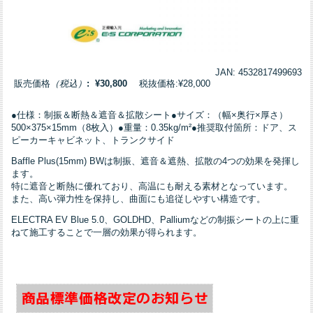
JAN: 4532817499693
販売価格
（税込）
: ¥30,800
税抜価格:¥28,000
●仕様：制振＆断熱＆遮音＆拡散シート●サイズ：（幅×奥行×厚さ）
500×375×15mm（8枚入）●重量：0.35kg/m²●推奨取付箇所：ドア、ス
ピーカーキャビネット、トランクサイド
Baffle Plus(15mm) BWは制振、遮音＆遮熱、拡散の4つの効果を発揮し
ます。
特に遮音と断熱に優れており、高温にも耐える素材となっています。
また、高い弾力性を保持し、曲面にも追従しやすい構造です。
ELECTRA EV Blue 5.0、GOLDHD、Palliumなどの制振シートの上に重
ねて施工することで一層の効果が得られます。