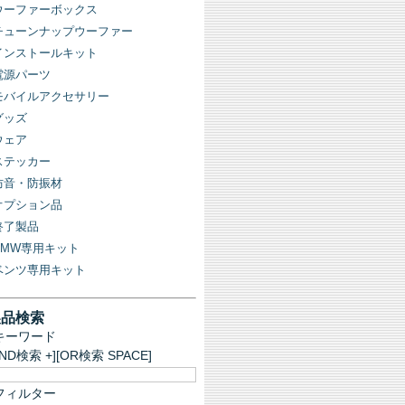
ウーファーボックス
チューンナップウーファー
インストールキット
電源パーツ
モバイルアクセサリー
グッズ
ウェア
ステッカー
防音・防振材
オプション品
終了製品
BMW専用キット
ベンツ専用キット
製品検索
キーワード
AND検索 +][OR検索 SPACE]
フィルター