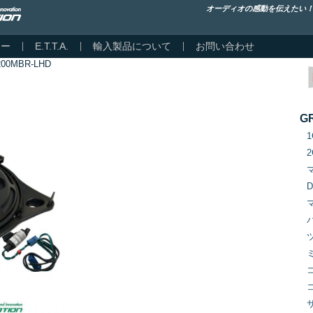
オーディオの感動を伝えたい
カー
E.T.T.A.
輸入製品について
お問い合わせ
200MBR-LHD
G