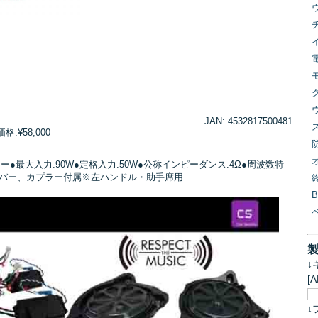
JAN: 4532817500481
:¥58,000
ァー●最大入力:90W●定格入力:50W●公称インピーダンス:4Ω●周波数特
スオーバー、カプラー付属※左ハンドル・助手席用
↓
[
↓