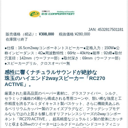
JAN: 4532817501181
販売価格
（税込）
: ¥308,000
税抜価格:¥280,000
在庫限り終了
●仕様：16.5cm2wayコンポーネントスピーカー●定格入力：150W●公
称インピーダンス：4Ω●周波数特性：66Hz～40kHz●能率：92dB●取付
穴直径：142mm（ウーファー部）●取付深さ：69mm（ウーファー部）
●スピーカーグリル、クロスオーバー無
感性に響くナチュラルサウンドが絶妙な
珠玉のハイエンド2wayスピーカー「RC270
ACTIVE」。
厳選された最高品質のペーパー素材に、グラスファイバー、シルク、
セラミック繊維の4層から構成される専用コーンや、類い稀な強度と工
作精度を誇るアルミダイキャスト製バスケット、さらに機能美あふれ
るベリリウムカッパー製のフェイズプラグなど、フラッグシップモデ
ルならではの上質さを醸し出すリファレンスシリーズの2wayコンポー
ネント「RC270 ACTIVE」。超高精度なジュラルミン製の筐体にカッチ
リと収まる28㎜のツイーターはシルクドームのハンドコートフィニッ