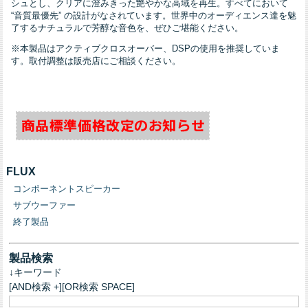
シュとし、クリアに澄みきった艶やかな高域を再生。すべてにおいて
“音質最優先” の設計がなされています。世界中のオーディエンス達を魅
了するナチュラルで芳醇な音色を、ぜひご堪能ください。
※本製品はアクティブクロスオーバー、DSPの使用を推奨していま
す。取付調整は販売店にご相談ください。
FLUX
コンポーネントスピーカー
サブウーファー
終了製品
製品検索
↓キーワード
[AND検索 +][OR検索 SPACE]