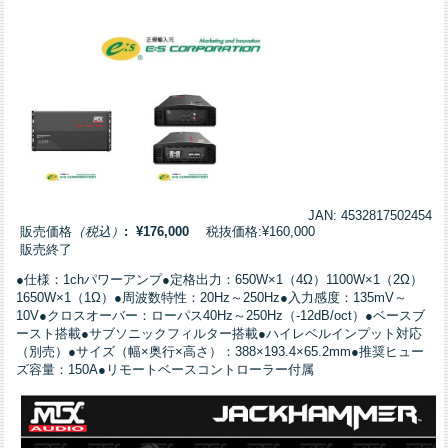
JAN: 4532817502454
販売価格
（税込）
: ¥176,000
税抜価格:¥160,000
販売終了
●仕様：1chパワーアンプ●定格出力：650W×1（4Ω）1100W×1（2Ω）
1650W×1（1Ω）●周波数特性：20Hz～250Hz●入力感度：135mV～
10V●クロスオーバー：ローパス40Hz～250Hz（-12dB/oct）●ベースブ
ースト搭載●サブソニックフィルター搭載●ハイレベルインプット対応
（別売）●サイズ（幅×奥行×高さ）：388×193.4×65.2mm●推奨ヒュー
ズ容量：150A●リモートベースコントローラー付属