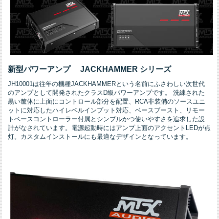
新型パワーアンプ JACKHAMMER シリーズ
JH10001は往年の機種JACKHAMMERという名前にふさわしい次世代
のアンプとして開発されたクラスD級パワーアンプです。
洗練された
黒い筐体に上面にコントロール部分を配置、RCA非装備のソースユニ
ットに対応したハイレベルインプット対応、ベースブースト、リモー
トベースコントローラー付属とシンプルかつ使いやすさを追求した設
計がなされています。電源起動時にはアンプ上面のアクセントLEDが点
灯。カスタムインストールにも最適なデザインとなっています。