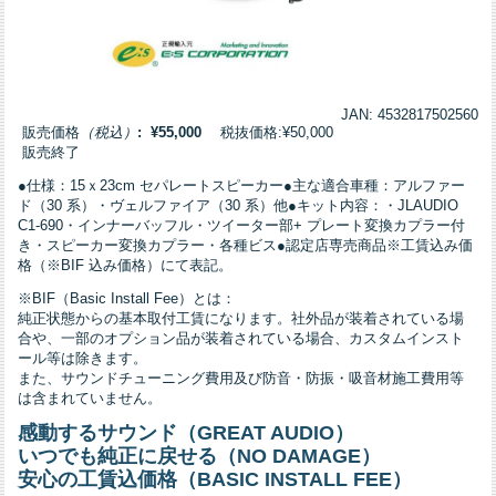
JAN: 4532817502560
販売価格
（税込）
: ¥55,000
税抜価格:¥50,000
販売終了
●仕様：15ｘ23cm セパレートスピーカー●主な適合車種：アルファー
ド（30 系）・ヴェルファイア（30 系）他●キット内容：・JLAUDIO
C1-690・インナーバッフル・ツイーター部+ プレート変換カプラー付
き・スピーカー変換カプラー・各種ビス●認定店専売商品※工賃込み価
格（※BIF 込み価格）にて表記。
※BIF（Basic Install Fee）とは：
純正状態からの基本取付工賃になります。社外品が装着されている場
合や、一部のオプション品が装着されている場合、カスタムインスト
ール等は除きます。
また、サウンドチューニング費用及び防音・防振・吸音材施工費用等
は含まれていません。
感動するサウンド（GREAT AUDIO）
いつでも純正に戻せる（NO DAMAGE）
安心の工賃込価格（BASIC INSTALL FEE）