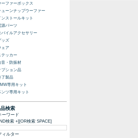
ウーファーボックス
チューンナップウーファー
インストールキット
電源パーツ
モバイルアクセサリー
グッズ
ウェア
ステッカー
防音・防振材
オプション品
終了製品
BMW専用キット
ベンツ専用キット
製品検索
キーワード
AND検索 +][OR検索 SPACE]
フィルター