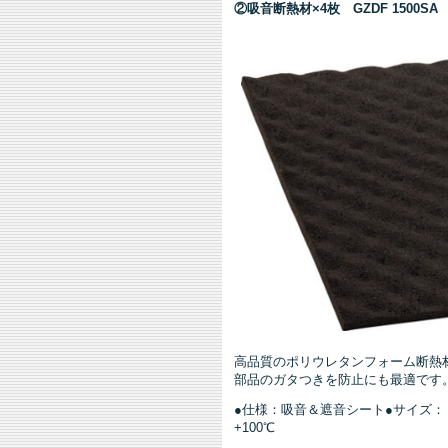
②吸音断熱材×4枚 GZDF 1500SA
高品質のポリウレタンフォーム断熱
部品のガタつきを防止にも最適です
●仕様：吸音＆遮音シート●サイズ：（幅
+100℃