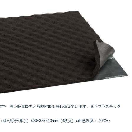
材で、高い吸音能力と断熱性能を兼ね備えています。またプラスチック
。
×奥行×厚さ）500×375×10mm（4枚入）●耐熱温度：-40℃〜