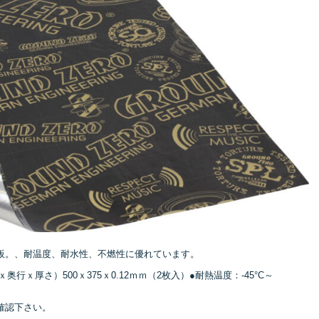
板。、耐温度、耐水性、不燃性に優れています。
行ｘ厚さ）500ｘ375ｘ0.12ｍｍ（2枚入）●耐熱温度：-45°C～
確認下さい。