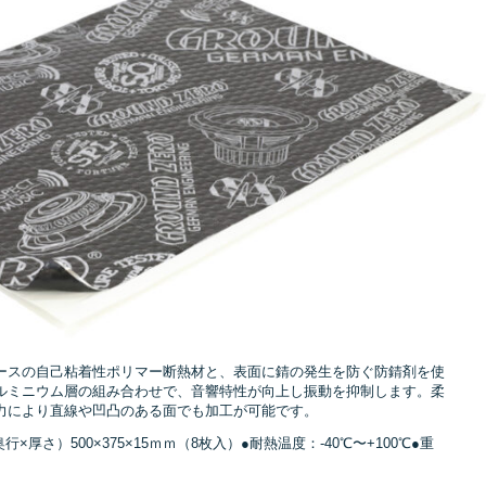
[
ースの自己粘着性ポリマー断熱材と、表面に錆の発生を防ぐ防錆剤を使
ルミニウム層の組み合わせで、音響特性が向上し振動を抑制します。柔
力により直線や凹凸のある面でも加工が可能です。
厚さ）500×375×15ｍｍ（8枚入）●耐熱温度：-40℃〜+100℃●重