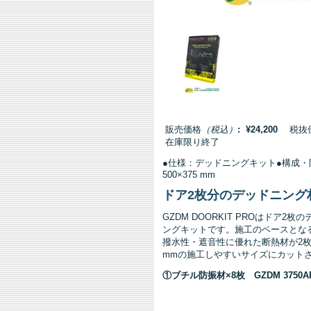
販売価格
（税込）
: ¥24,200
税抜価格
在庫限り終了
●仕様：デッドニングキット●構成・
500×375 mm
ドア2枚分のデッドニング材が
GZDM DOORKIT PROはド
ングキットです。施工のベースとな
撥水性・遮音性に優れた断熱材が2枚、
mmの施工しやすいサイズにカット
①ブチル防振材×8枚 GZDM 3750AB