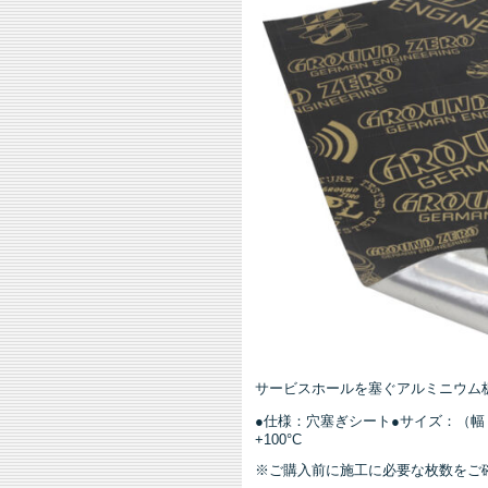
サービスホールを塞ぐアルミニウム
●仕様：穴塞ぎシート●サイズ：（幅ｘ奥
+100°C
※ご購入前に施工に必要な枚数をご