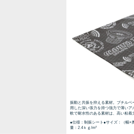
振動と共振を抑える素材。ブチルベ
用した深い張力を持つ強力で薄いア
軟で耐水性のある素材は、高い粘着
●仕様：制振シート●サイズ：（幅×奥行×
量：2.4ｋｇ/m²