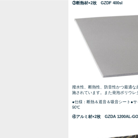
③断熱材×2枚 GZDF 400sl
撥水性、断熱性、防音性かつ最適な
施されています。また発泡ポリウレ
●仕様：断熱＆遮音＆吸音シート●サイズ
90℃
④アルミ材×2枚 GZDA 1200AL-GO