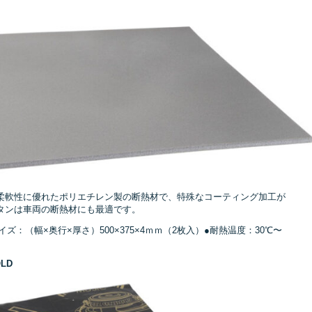
柔軟性に優れたポリエチレン製の断熱材で、特殊なコーティング加工が
タンは車両の断熱材にも最適です。
：（幅×奥行×厚さ）500×375×4ｍｍ（2枚入）●耐熱温度：30℃〜
LD