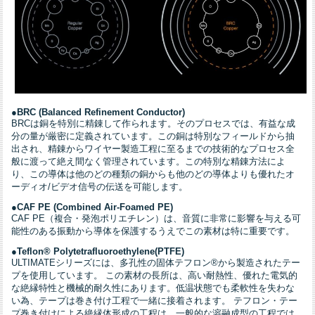
●BRC (Balanced Refinement Conductor)
BRCは銅を特別に精錬して作られます。そのプロセスでは、有益な成
分の量が厳密に定義されています。この銅は特別なフィールドから抽
出され、精錬からワイヤー製造工程に至るまでの技術的なプロセス全
般に渡って絶え間なく管理されています。この特別な精錬方法によ
り、この導体は他のどの種類の銅からも他のどの導体よりも優れたオ
ーディオ/ビデオ信号の伝送を可能します。
●
CAF PE (Combined Air-Foamed PE)
CAF PE（複合・発泡ポリエチレン）は、音質に非常に影響を与える可
能性のある振動から導体を保護するうえでこの素材は特に重要です。
●Teflon® Polytetrafluoroethylene
(
PTFE)
ULTIMATEシリーズには、多孔性の固体テフロン®から製造されたテー
プを使用しています。 この素材の長所は、高い耐熱性、優れた電気的
な絶縁特性と機械的耐久性にあります。低温状態でも柔軟性を失わな
い為、テープは巻き付け工程で一緒に接着されます。 テフロン・テー
プ巻き付けによる絶縁体形成の工程は、一般的な溶融成型の工程では