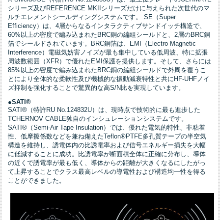
シリーズ及びREFERENCE MKIIシリーズだけに与えられた次世代のマ
ルチエレメントシールディングシステムです。 SE（Super
Efficiency）は、4層からなるインタラクティブサンドイッチ構造で、
60%以上の密度で編み込まれたBRC銅の編組シールドと、2層のBRC銅
箔でシールドされています。BRC銅箔は、EMI（Electro Magnetic
Interference）電磁気妨害ノイズが最も集中している低周波、特に拡張
周波数範囲（XFR）で優れたEMI保護を提供します。そして、さらには
85%以上の密度で編み込まれたBRC銅の編組シールドで外周を覆うこ
とにより全体的な柔軟性及び機械的な振動減衰特性と共にHF-UHFノイ
ズ抑制を強化することで驚異的な高S/N比を実現しています。
●SATI®
SATI®（特許RU No.124832U）は、現時点で技術的に最も進歩した
TCHERNOV CABLE独自のインシュレーションシステムです。
SATI®（Semi-Air Tape Insulation）では、優れた電気的特性、非粘着
性、低摩擦係数などを兼ね備えたTeflon®PTFE多孔質テープの半空気
構造を維持し、誘電体内の比誘電率および信号エネルギー損失を大幅
に低減することに成功。比誘電率が断面積全体に正確に分布し、導体
の近くで誘電率が最も低く、導体からの距離が大きくなるにしたがっ
て上昇することでクラス最高レベルの導電性および構造均一性を得る
ことができました。