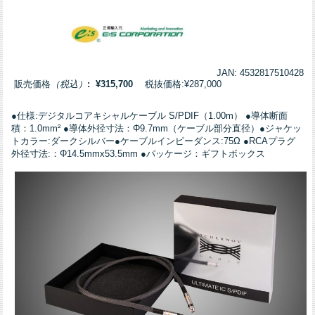
JAN: 4532817510428
販売価格
（税込）
: ¥315,700
税抜価格:¥287,000
●仕様:デジタルコアキシャルケーブル S/PDIF（1.00m） ●導体断面
積：1.0mm² ●導体外径寸法：Φ9.7mm（ケーブル部分直径）●ジャケッ
トカラー:ダークシルバー●ケーブルインピーダンス:75Ω ●RCAプラグ
外径寸法:：Φ14.5mmx53.5mm ●パッケージ：ギフトボックス