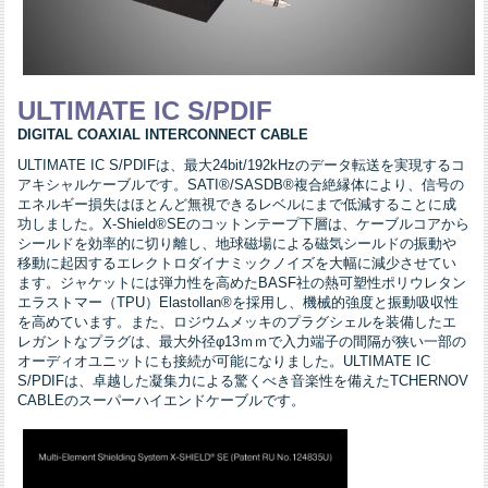
ULTIMATE IC S/PDIF
DIGITAL COAXIAL INTERCONNECT CABLE
ULTIMATE IC S/PDIFは、最大24bit/192kHzのデータ転送を実現するコ
アキシャルケーブルです。SATI®/SASDB®複合絶縁体により、信号の
エネルギー損失はほとんど無視できるレベルにまで低減することに成
功しました。X-Shield®SEのコットンテープ下層は、ケーブルコアから
シールドを効率的に切り離し、地球磁場による磁気シールドの振動や
移動に起因するエレクトロダイナミックノイズを大幅に減少させてい
ます。ジャケットには弾力性を高めたBASF社の熱可塑性ポリウレタン
エラストマー（TPU）Elastollan®を採用し、機械的強度と振動吸収性
を高めています。また、ロジウムメッキのプラグシェルを装備したエ
レガントなプラグは、最大外径φ13ｍｍで入力端子の間隔が狭い一部の
オーディオユニットにも接続が可能になりました。ULTIMATE IC
S/PDIFは、卓越した凝集力による驚くべき音楽性を備えたTCHERNOV
CABLEのスーパーハイエンドケーブルです。