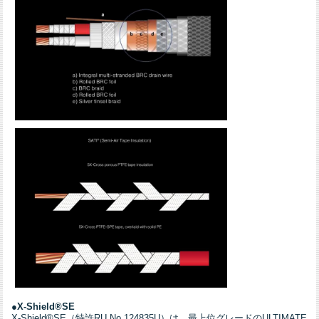
●
X-Shield®SE
X-Shield®SE（特許RU No.124835U）は、最上位グレードのULTIMATE