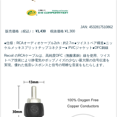
JAN: 4532817510862
販売価格
（税込）
: ¥1,430
税抜価格:¥1,300
●仕様：RCAオーディオケーブル2ch：約2.7ｍ●ツイストペア構造●ニッ
ケルメッキスプリットチップコネクター● PVCジャケット●OFC銅線
Recoil のRCAケーブルは、高純度OFC（無酸素銅）線を使用、ツイス
トペア技術により静電気やポップノイズの少ない最大限の信号伝達を
実現。優れた低音レスポンスと信号の明瞭な音楽をもたらします。