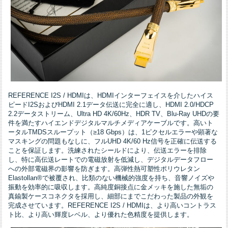
REFERENCE I2S / HDMIは、HDMIインターフェイスを介したハイス
ピードI2SおよびHDMI 2.1データ伝送に完全に適し、HDMI 2.0/HDCP
2.2データストリーム、Ultra HD 4K/60Hz、HDR TV、Blu-Ray UHDの要
件を満たすハイエンドデジタルマルチメディアケーブルです。高いト
ータルTMDSスループット（≥18 Gbps）は、1ピクセルエラーや顕著な
マスキングの問題もなしに、フルUHD 4K/60 Hz信号を正確に伝送する
ことを保証します。洗練されたシールドにより、伝送エラーを排除
し、特に高伝送レートでの電磁放射を低減し、デジタルデータフロー
への外部電磁界の影響を防ぎます。高弾性熱可塑性ポリウレタン
Elastollan®で被覆され、比類のない機械的強度を持ち、音響ノイズや
振動を効率的に吸収します。高純度銅接点に金メッキを施した無垢の
真鍮製ケースコネクタを採用し、細部にまでこだわった製品の外観を
完成させています。REFERENCE I2S / HDMIは、より高いコントラス
ト比、より高い輝度レベル、より優れた色精度を提供します。