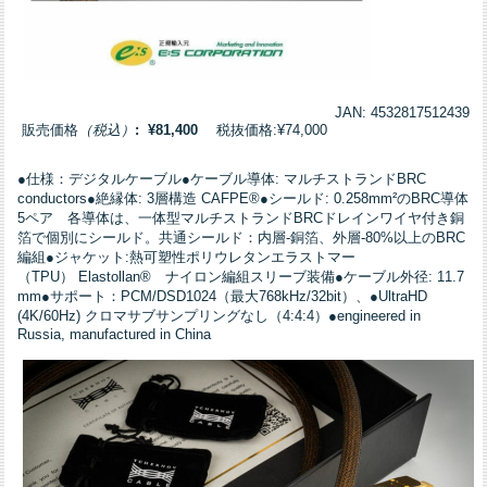
JAN: 4532817512439
販売価格
（税込）
: ¥81,400
税抜価格:¥74,000
●仕様：デジタルケーブル●ケーブル導体: マルチストランドBRC
conductors●絶縁体: 3層構造 CAFPE®●シールド: 0.258mm²のBRC導体
5ペア 各導体は、一体型マルチストランドBRCドレインワイヤ付き銅
箔で個別にシールド。共通シールド：内層-銅箔、外層-80%以上のBRC
編組●ジャケット:熱可塑性ポリウレタンエラストマー
（TPU） Elastollan® ナイロン編組スリーブ装備●ケーブル外径: 11.7
mm●サポート：PCM/DSD1024（最大768kHz/32bit）、●UltraHD
(4K/60Hz) クロマサブサンプリングなし（4:4:4）●engineered in
Russia, manufactured in China