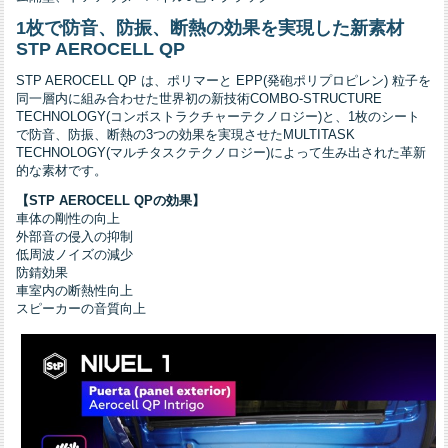
1枚で防音、防振、断熱の効果を実現した新素材
STP AEROCELL QP
STP AEROCELL QP は、ポリマーと EPP(発砲ポリプロピレン) 粒子を
同一層内に組み合わせた世界初の新技術COMBO-STRUCTURE
TECHNOLOGY(コンボストラクチャーテクノロジー)と、1枚のシート
で防音、防振、断熱の3つの効果を実現させたMULTITASK
TECHNOLOGY(マルチタスクテクノロジー)によって生み出された革新
的な素材です。
【STP AEROCELL QPの効果】
車体の剛性の向上
外部音の侵入の抑制
低周波ノイズの減少
防錆効果
車室内の断熱性向上
スピーカーの音質向上