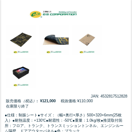
JAN: 4532817512828
販売価格
（税込）
: ¥121,000
税抜価格:¥110,000
在庫限り終了
●仕様：制振シート●サイズ：（幅×奥行×厚さ）500×320×6mm(25枚
入）●耐熱温度：+130℃●耐霜性：-50℃●重量：1.0kg/枚●推奨取付箇
所：フロア、トランク、トランスミッショントンネル、エンジンルー
ム隔壁、ドアアウターパネル●色：ブラック