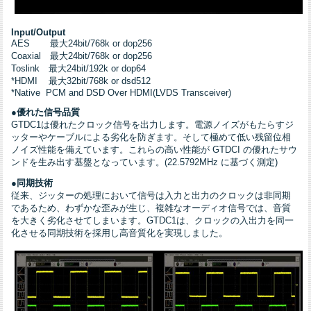
Input/Output
AES 最大24bit/768k or dop256
Coaxial 最大24bit/768k or dop256
Toslink 最大24bit/192k or dop64
*HDMI 最大32bit/768k or dsd512
*Native PCM and DSD Over HDMI(LVDS Transceiver)
●優れた信号品質
GTDC1は優れたクロック信号を出力します。電源ノイズがもたらすジ
ッターやケーブルによる劣化を防ぎます。そして極めて低い残留位相
ノイズ性能を備えています。これらの高い性能が GTDCI の優れたサウ
ンドを生み出す基盤となっています。(22.5792MHz に基づく測定)
●同期技術
従来、ジッターの処理において信号は入力と出力のクロックは非同期
であるため、わずかな歪みが生じ、複雑なオーディオ信号では、音質
を大きく劣化させてしまいます。GTDC1は、クロックの入出力を同一
化させる同期技術を採用し高音質化を実現しました。