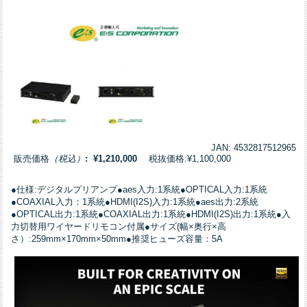
JAN: 4532817512965
販売価格
（税込）
: ¥1,210,000
税抜価格:¥1,100,000
●仕様:デジタルプリアンプ●aes入力:1系統●OPTICAL入力:1系統
●COAXIAL入力：1系統●HDMI(I2S)入力:1系統●aes出力:2系統
●OPTICAL出力:1系統●COAXIAL出力:1系統●HDMI(I2S)出力:1系統●入
力切替用ワイヤードリモコン付属●サイズ(幅×奥行×高
さ）:259mm×170mm×50mm●推奨ヒューズ容量：5A