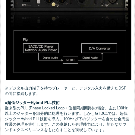
※デジタル出力端子を持つプレーヤーと、デジタル入力を備えたDSP
の間に接続します。
●超低ジッターHybrid PLL技術
従来型のPLL (Phase Locked Loop・位相同期回路)の場合、主に100Hz
以上のジッターを部分的に処理を行います。しかしGTDC1では、超低
ジッターHybrid PLL技術を導入、100Hz以下のジッターを含めた全周波
数帯の処理を実行します。この卓越した処理能力により、新たなサウ
ンドエクスペリエンスをもたらすことを実現しています。