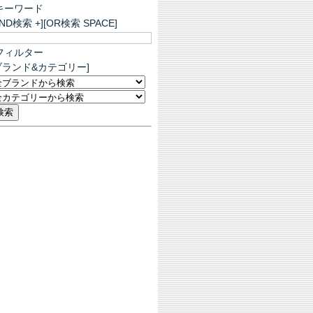
キーワード
AND検索 +][OR検索 SPACE]
フィルター
ブランド&カテゴリー]