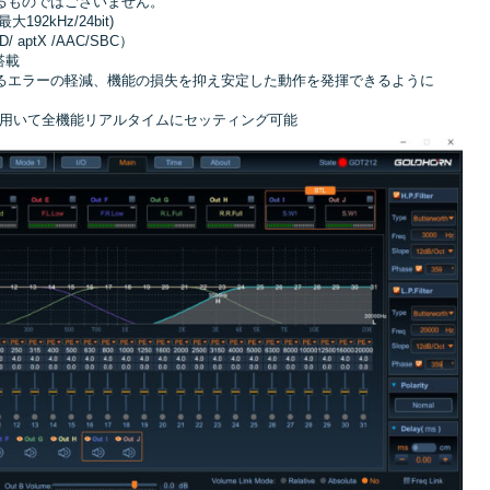
るものではございません。
192kHz/24bit)
HD/ aptX /AAC/SBC）
）搭載
るエラーの軽減、機能の損失を抑え安定した動作を発揮できるように
を用いて全機能リアルタイムにセッティング可能