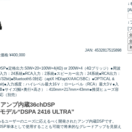
↓
[
↓
[
JAN: 4532817515898
:¥400,000
●定格出力:50W×20+100W×4(4Ω) or 200W×4（4Ωブリッジ）●周波
ベル入力：24系統●RCA入力：2系統●スピーカー出力：24系統●RCA出力：
it)●Bluetooth5.0対応（aptX HD/aptX/AAC/SBC）●OPTICAL &
/24bit)●入力感度：ハイレベル最大16Ｖ：ローレベル（RCA）最大3Ｖ●入
dB●サイズ(幅×奥行×高さ）：410mm×217mm×43mm●推奨ヒューズ容
対応（別売）
hアンプ内蔵36chDSP
ル“DSPA 2416 ULTRA”
めるユーザーのニーズに応えるべく開発されたアンプ内蔵DSPです。
DSP単体として使用することも可能で将来的なグレードアップを見据え