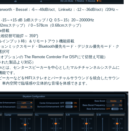
・Bessel：-6～-48dB/oct、Linkwitz：-12～-36dB/oct）/20Hz～
+15 dB 1dBステップ / Q: 0.5～15）20～20000Hz
2msステップ） / 0～578cm（0.68cmステップ）
ode搭載
相切替可能(0̊ ～ 359°)
ルインプット時）＆リモートアウト機能搭載
ーションミックスモード・Bluetooth優先モード・デジタル優先モード・ク
選択可
の The Remote Controler For DSPにて切替え可能）
荷された製品より対応）
P Systemとは、センタースピーカーを中心としたマルチチャンネルシステムに
機能です。
ーカーなどをHIFIステレオとバーチャルサラウンドを統合したサウン
、車内空間で臨場感や立体的な音場を体感できます。