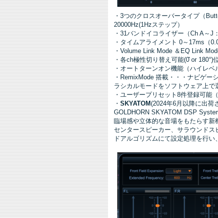
・3つのクロスオーバータイプ（Butterworth
20000Hz(1Hzステップ）
・31バンドイコライザー（Ch A～J：-15～
・タイムアライメント 0～17ms（0.0
・Volume Link Mode ＆EQ Link M
・各ch極性切り替え可能(0̊ or 180°)位
・オートターンオン機能（ハイレベ
・RemixMode 搭載・・・ナビゲ
ラシカルモードをソフトウェア上で
・ユーザープリセット8件登録可能（オプション
・
SKYATOM
(2024年6月以降に出
GOLDHORN SKYATOM DS
臨場感や立体的な音場をもたらす新
センタースピーカー、サラウンドスピ
ドアルゴリズムにて設定処理を行い