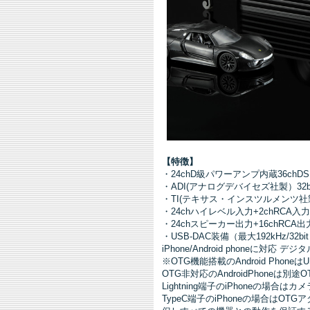
【特徴】
・24chD級パワーアンプ内蔵36chDS
・ADI(アナログデバイセズ社製）32bit
・TI(テキサス・インスツルメンツ社製）19
・24chハイレベル入力+2chRCA入
・24chスピーカー出力+16chRCA出
・USB-DAC装備（最大192kHz/32bi
iPhone/Android phoneに
※OTG機能搭載のAndroid Pho
OTG非対応のAndroidPhoneは
Lightning端子のiPhoneの場合
TypeC端子のiPhoneの場合はO