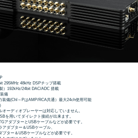
P
 295MHz 48kHz DSPチップ搭載
2kHz/24bit DAC/ADC 搭載
力装備
力装備(ChI～PはAMP/RCA共通）最大24ch使用可能
t）
対応 デジタルオーディオプレーヤーは対応していません。
neはUSBを用いてダイレクト接続が出来ます。
別途OTGアダプターとUSBケーブルなどが必要です。
はカメラアダプター＆USBケーブル、
TGアダプター＆USBケーブルなどが必要です。