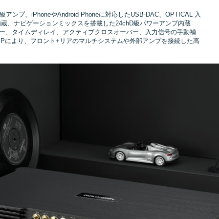
D級アンプ、iPhoneやAndroid Phoneに対応したUSB-DAC、OPTICAL 入
th 5.0内蔵、ナビゲーションミックスを搭載した24chD級パワーアンプ内蔵
ライザー、タイムディレイ、アクティブクロスオーバー、入力信号の手動補
chDSPにより、フロント+リアのマルチシステムや外部アンプを接続した高