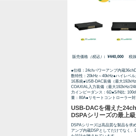
販売価格
（税込）
: ¥440,000
税抜価格
●仕様：24chパワーアンプ内蔵36chDSP
数特性：20kHz～40kHz●ハイレ
16系統●USB-DAC装備（最大192kHz/32b
COAXIAL入力装備（最大192kHz
力インピーダンス：6Ω●S/N比: 100
量：80A●リモートコントローラー
USB-DACを備えた24c
DSPAシリーズの最上級モデ
DSPAシリーズは高品質な製品を求
アンプ内蔵DSPとしてだけでなく、
た設計が施されています。