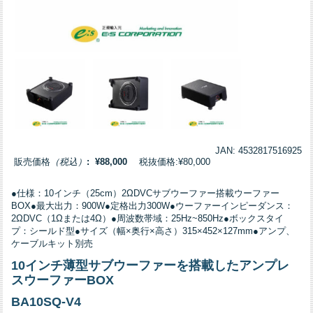
JAN: 4532817516925
販売価格
（税込）
: ¥88,000
税抜価格:¥80,000
●仕様：10インチ（25cm）2ΩDVCサブウーファー搭載ウーファー
BOX●最大出力：900W●定格出力300W●ウーファーインピーダンス：
2ΩDVC（1Ωまたは4Ω）●周波数帯域：25Hz~850Hz●ボックスタイ
プ：シールド型●サイズ（幅×奥行×高さ）315×452×127mm●アンプ、
ケーブルキット別売
10インチ薄型サブウーファーを搭載したアンプレ
スウーファーBOX
BA10SQ-V4