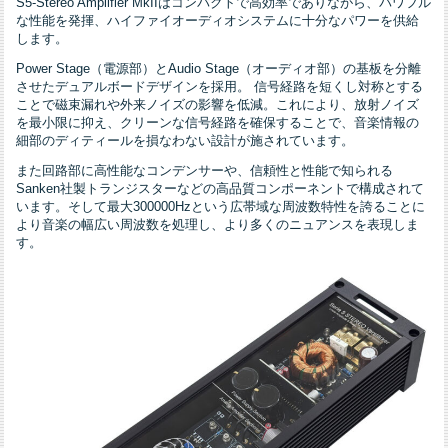
S5-Stereo Amplifier MkIIはコンパクトで高効率でありながら、パワフル
な性能を発揮、ハイファイオーディオシステムに十分なパワーを供給
します。
Power Stage（電源部）とAudio Stage（オーディオ部）の基板を分離
させたデュアルボードデザインを採用。 信号経路を短くし対称とする
ことで磁束漏れや外来ノイズの影響を低減。これにより、放射ノイズ
を最小限に抑え、クリーンな信号経路を確保することで、音楽情報の
細部のディティールを損なわない設計が施されています。
また回路部に高性能なコンデンサーや、信頼性と性能で知られる
Sanken社製トランジスターなどの高品質コンポーネントで構成されて
います。そして最大300000Hzという広帯域な周波数特性を誇ることに
より音楽の幅広い周波数を処理し、より多くのニュアンスを表現しま
す。