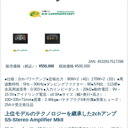
JAN: 4532817517298
販売価格
（税込）
: ¥550,000
税抜価格:¥500,000
●仕様：2chパワーアンプ●定格出力：90W×2（4Ω）170W×2（2Ω）●周
波数特性：5Hz～30kHz●ダンピングファクター：90●S/N比：112dB●
全高周波歪率：0.003％●入力インピーダンス：20kΩ●動作電圧：9V～
15.5V●アイドリング電流：±0.8A●サイズ（幅×奥行×高さ）：
100×335×71mm●質量：2.46kg●バナナプラグ4本付属●実装ヒューズ：
25A※受注発注品
上位モデルのテクノロジーを継承した2chアンプ
S5-Stereo Amplifier MkII