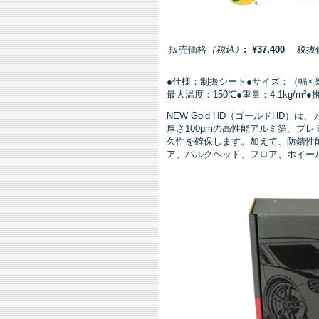
販売価格
（税込）
: ¥37,400
税抜価格
●仕様：制振シート●サイズ：（幅×奥行×
最大温度：150℃●重量：4.1kg
NEW Gold HD（ゴールドHD
厚さ100μmの高性能アルミ箔、プレ
久性を確保します。加えて、防錆性
ア、バルクヘッド、フロア、ホイー