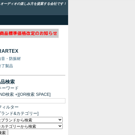
！オーディオの楽しみ方を提案する会社です！
RARTEX
防音・防振材
終了製品
製品検索
キーワード
AND検索 +][OR検索 SPACE]
フィルター
ブランド&カテゴリー]