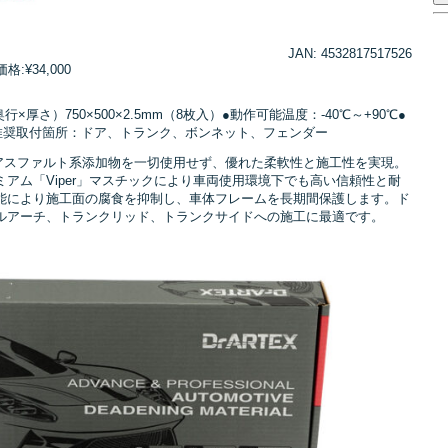
JAN: 4532817517526
:¥34,000
厚さ）750×500×2.5mm（8枚入）●動作可能温度：-40℃～+90℃●
/m²●推奨取付箇所：ドア、トランク、ボンネット、フェンダー
）は、アスファルト系添加物を一切使用せず、優れた柔軟性と施工性を実現。
ミアム「Viper」マスチックにより車両使用環境下でも高い信頼性と耐
能により施工面の腐食を抑制し、車体フレームを長期間保護します。ド
ルアーチ、トランクリッド、トランクサイドへの施工に最適です。