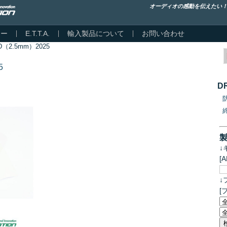
オーディオの感動を伝えたい
カー
E.T.T.A.
輸入製品について
お問い合わせ
 HD（2.5mm）2025
5
D
↓
[
↓
[