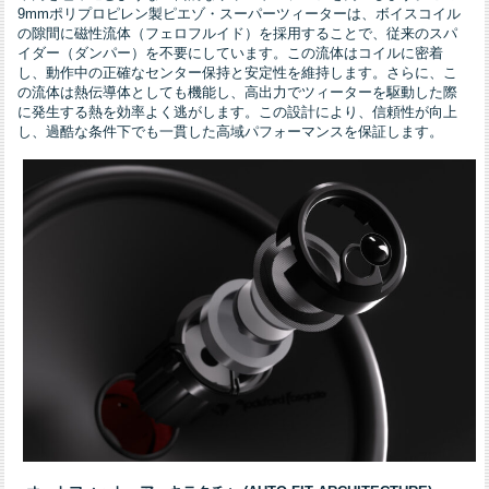
9mmポリプロピレン製ピエゾ・スーパーツィーターは、ボイスコイル
の隙間に磁性流体（フェロフルイド）を採用することで、従来のスパ
イダー（ダンパー）を不要にしています。この流体はコイルに密着
し、動作中の正確なセンター保持と安定性を維持します。さらに、こ
の流体は熱伝導体としても機能し、高出力でツィーターを駆動した際
に発生する熱を効率よく逃がします。この設計により、信頼性が向上
し、過酷な条件下でも一貫した高域パフォーマンスを保証します。