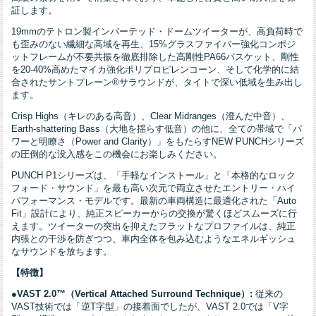
証します。
19mmのテトロン製インバーテッド・ドームツイーターが、高負荷時で
も歪みのない繊細な高域を再生、15%グラスファイバー強化コンポジ
ットフレームが不要共振を徹底排除した高剛性PA66バスケット、剛性
を20-40%高めたマイカ強化ポリプロピレンコーン、そして化学的に結
合されたサントプレーン®サラウンドが、タイトで深い低域を生み出し
ます。
Crisp Highs（キレのある高音）、Clear Midranges（澄んだ中音）、
Earth-shattering Bass（大地を揺らす低音）の他に、全ての帯域で「パ
ワーと明瞭さ（Power and Clarity）」をもたらすNEW PUNCHシリーズ
の圧倒的な没入感をこの機会にお楽しみください。
PUNCH P1シリーズは、「手軽なインストール」と「本格的なロック
フォード・サウンド」を最も高い次元で両立させたエントリー・ハイ
パフォーマンス・モデルです。最新の車両構造に最適化された「Auto
Fit」設計により、純正スピーカーからの交換が驚くほどスムーズに行
えます。ツイーターの突出を抑えたフラットなプロファイルは、純正
内張との干渉を防ぎつつ、車内全体を包み込むようなエネルギッシュ
なサウンドを放ちます。
【特徴】
●
VAST 2.0™（Vertical Attached Surround Technique）:
従来の
VAST技術では「逆T字型」の接着面でしたが、VAST 2.0では「V字