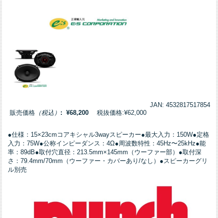
JAN: 4532817517854
販売価格
（税込）
: ¥68,200
税抜価格:¥62,000
●仕様：15×23cmコアキシャル3wayスピーカー●最大入力：150W●定格
入力：75W●公称インピーダンス：4Ω●周波数特性：45Hz〜25kHz●能
率：89dB●取付穴直径：213.5mm×145mm（ウーファー部）●取付深
さ：79.4mm/70mm（ウーファー・カバーあり/なし）●スピーカーグリ
ル別売