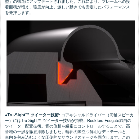
型」の構造にアップデートされました。これにより、フレームへの接
着面積が増え、強度が向上。激しい動きでも安定したパフォーマンス
を発揮します。
●Tru-Sight™ ツイーター技術:
コアキシャルドライバー（同軸スピーカ
ー）にはTru-Sight™ ツイーター技術が搭載。Rockford Fosgate独自の
ツイーター配置技術。音の位相を緻密にコントロールすることで、高
音域の干渉を徹底排除しました。輪郭の際立つ鮮明なディテールと、
車内を包み込むような圧倒的なサウンドステージを両立します。この