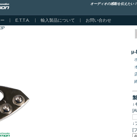
オーディオの感動を伝えたい
カー
E.T.T.A.
輸入製品について
お問い合わせ
3P
μ
↓
[
↓
[