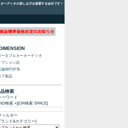
！オーディオの楽しみ方を提案する会社です！
-DIMENSION
ポータブルカーオーディオ
オプション品
店舗用POP等
終了製品
製品検索
キーワード
AND検索 +][OR検索 SPACE]
フィルター
ブランド&カテゴリー]