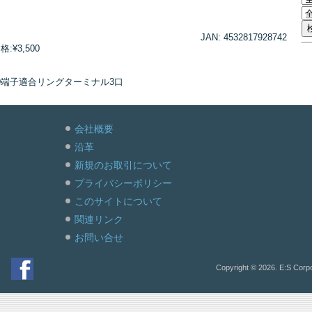
JAN: 4532817928742
¥3,500
D端子適合リングターミナル3口
会社概要
沿革
新規のお取引について
プライバシーポリシー
このサイトについて
関連リンク
お問い合せ
Copyright © 2026. E:S Corpo