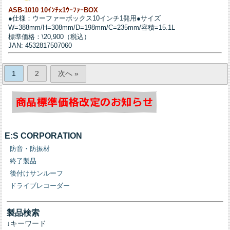
ASB-1010 10ｲﾝﾁx1ｳｰﾌｧｰBOX
●仕様：ウーファーボックス10インチ1発用●サイズ
W=388mm/H=308mm/D=198mm/C=235mm/容積=15.1L
標準価格：\20,900（税込）
JAN: 4532817507060
1
2
次へ »
E:S CORPORATION
防音・防振材
終了製品
後付けサンルーフ
ドライブレコーダー
製品検索
↓キーワード