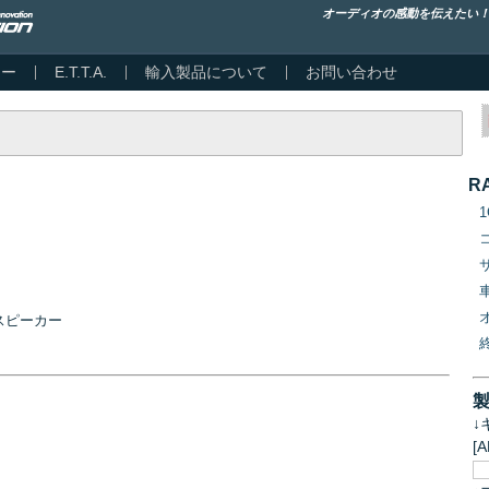
オーディオの感動を伝えたい
カー
E.T.T.A.
輸入製品について
お問い合わせ
R
トスピーカー
↓
[