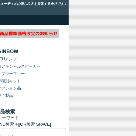
！オーディオの楽しみ方を提案する会社です！
AINBOW
1CHアンプ
コアキシャルスピーカー
サブウーファー
車種別キット
オプション品
終了製品
製品検索
キーワード
AND検索 +][OR検索 SPACE]