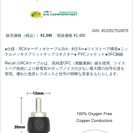
JAN: 4532817510879
販売価格
（税込）
: ¥1,540
税抜価格:¥1,400
●仕様：RCAオーディオケーブル2ch：約3.6ｍ●ツイストペア構造●ニッ
ケルメッキスプリットチップコネクター● PVCジャケット●OFC銅線
Recoil のRCAケーブルは、高純度OFC（無酸素銅）線を使用、ツイス
トペア技術により静電気やポップノイズの少ない最大限の信号伝達を
実現。優れた低音レスポンスと信号の明瞭な音楽をもたらします。