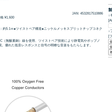
JAN: 4532817510886
↓
¥1,600
[
h：約5.1ｍ●ツイストペア構造●ニッケルメッキスプリットチップコネク
↓
[
純度OFC（無酸素銅）線を使用、ツイストペア技術により静電気やポップノ
現。優れた低音レスポンスと信号の明瞭な音楽をもたらします。