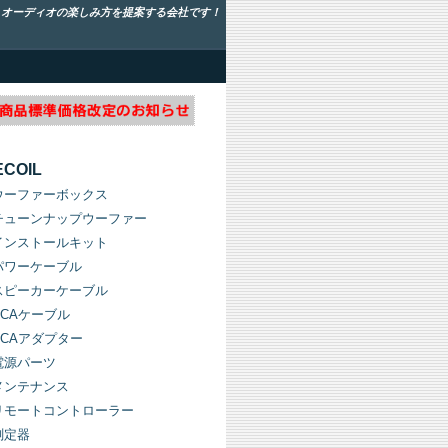
！オーディオの楽しみ方を提案する会社です！
ECOIL
ウーファーボックス
チューンナップウーファー
インストールキット
パワーケーブル
スピーカーケーブル
RCAケーブル
RCAアダプター
電源パーツ
メンテナンス
リモートコントローラー
測定器