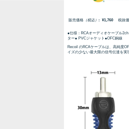
販売価格
（税込）
: ¥1,760
税抜価格:
●仕様：RCAオーディオケーブル2c
ター● PVCジャケット●OFC銅線
Recoil のRCAケーブルは、高
イズの少ない最大限の信号伝達を実