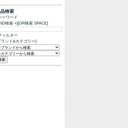
製品検索
キーワード
AND検索 +][OR検索 SPACE]
フィルター
ブランド&カテゴリー]