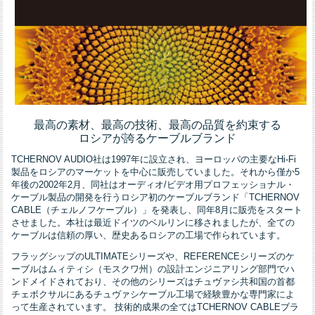
最高の素材、最高の技術、最高の品質を約束する
ロシアが誇るケーブルブランド
TCHERNOV AUDIO社は1997年に設立され、ヨーロッパの主要なHi-Fi
製品をロシアのマーケットを中心に販売していました。それから僅か5
年後の2002年2月、同社はオーディオ/ビデオ用プロフェッショナル・
ケーブル製品の開発を行うロシア初のケーブルブランド「TCHERNOV
CABLE（チェルノフケーブル）」を発表し、同年8月に販売をスタート
させました。本社は最近ドイツのベルリンに移されましたが、全ての
ケーブルは信頼の厚い、歴史あるロシアの工場で作られています。
フラッグシップのULTIMATEシリーズや、REFERENCEシリーズのケ
ーブルはムィティシ（モスクワ州）の設計エンジニアリング部門でハ
ンドメイドされており、その他のシリーズはチュヴァシ共和国の首都
チェボクサルにあるチュヴァシケーブル工場で経験豊かな専門家によ
って生産されています。 技術的成果の全てはTCHERNOV CABLEブラ