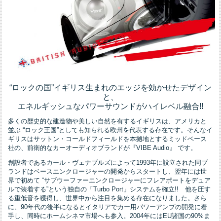
“ロックの国”イギリス生まれのエッジを効かせたデザイン
と、
エネルギッシュなパワーサウンドがハイレベル融合!!
多くの歴史的な建造物や美しい自然を有するイギリスは、アメリカと
並ぶ “ロック王国”としても知られる欧州を代表する存在です。そんなイ
ギリスはサットン・コールドフィールドを本拠地とするミッドベース
社の、前衛的なカーオーディオブランドが『VIBE Audio』 です。
創設者であるカール・ヴェナブルズによって1993年に設立された同ブ
ランドはベースエンクロージャーの開発からスタートし、翌年には世
界で初めて “サブウーファーエンクロージャーにフレアポートをデュア
ルで装着する”という独自の「Turbo Port」システムを確立!! 他を圧す
る重低音を獲得し、世界中から注目を集める存在になりました。さら
に、90年代の後半になるとイタリアでカー用パワーアンプの開発に着
手し、同時にホームシネマ市場へも参入。2004年にはEU諸国の90%ま