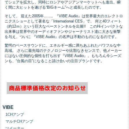
でシェアを拡大し、同時にロシアやアジアンマーケットへも進出。瞬
く間に大ヒットを遂げる“BIGネーム”へと成長したのです。
そして、 迎えた2005年……。『VIBE Audio』は世界最大のエレクトロ
ニクスショーとして著名な「International CES」で、 何と40フィート
（約12ｍ）という巨大なベーストンネルを出展!! このHiインパクトな
出来事は世界中のオーディオファンやジャーナリスト達に大きな衝撃
を与え、ついに 『VIBE Audio』の名声は不動のものになるのです。
驚愕のベースサウンドに、エネルギー感に満ちあふれたパワフルな中
高域。 さらに最先端のテクノロジーや比類なきセンスで、他メーカー
にはない圧倒的な個性を打ち出す『VIBE Audio』。もちろん今シーズ
ンも、“台風の目”になること請け合いの注目ブランドです。
VIBE
1CHアンプ
マルチCHアンプ
ツイーター