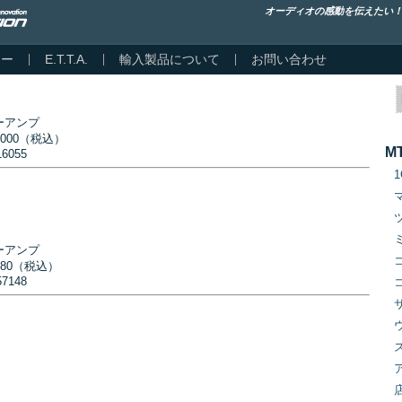
オーディオの感動を伝えたい
カー
E.T.T.A.
輸入製品について
お問い合わせ
ーアンプ
,000（税込）
M
16055
ーアンプ
780（税込）
57148