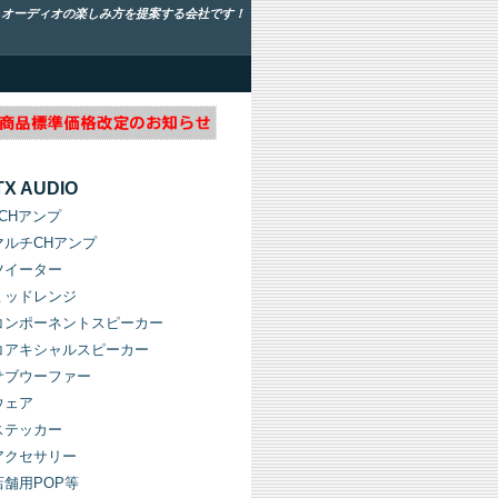
！オーディオの楽しみ方を提案する会社です！
TX AUDIO
1CHアンプ
マルチCHアンプ
ツイーター
ミッドレンジ
コンポーネントスピーカー
コアキシャルスピーカー
サブウーファー
ウェア
ステッカー
アクセサリー
店舗用POP等