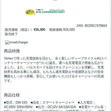
JAN: 4532817479664
販売価格
（税込）
: ¥26,400
税抜価格:¥24,000
販売終了
商品特徴
Vertexで培った充電技術を活かし、全く新しいディープサイクル向けバ
ッテリーチャージャーがついに誕生。選べる充電電流で用途も広がり
ました。また、パルスモードを設けサルフェーションを溶解し、充電
効率を高める事にも成功。もちろん過充電防止や逆接防止などの安全
機能もしっかり搭載。安心してお使いいただけるチャージャーの完成
です。
商品仕様
■型式：DW-15S ■品名：スマートチャージャー ■入力電圧：
AC100V 50Hz/60Hz ■出力：DC12V 6A/10A/15A ■充電ケーブル長：