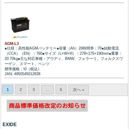
AGM-L3
●仕様：高性能AGMバッテリー●容量（Ah）20時間率：70●始動電流
（CCA）（EN）：760●サイズ（L×W×H）：278×175×190mm●重量：
20.70kg●主な対応車種：アウディ、BMW、フェラーリ、フォルクスワ
ーゲン、スマート、ベンツ
標準価格：\0（税込）
JAN: 4950545012838
1
2
3
5
次へ »
…
EXIDE