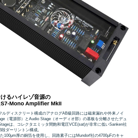
おけるハイレゾ音源の
no Amplifier MkII
フルディスクリート構成のアナログAB級回路には磁束漏れや外来ノイ
age（電源部）とAudio Stage（オーディオ部）の基板を分離させたデュ
tageは、コレクタエミッタ間飽和電圧VCE(sat)が非常に低いSanken社
3段ダーリントン構成。
した100μm厚の銅箔を使用し、回路素子にはMundorf社の4700µFのキャ