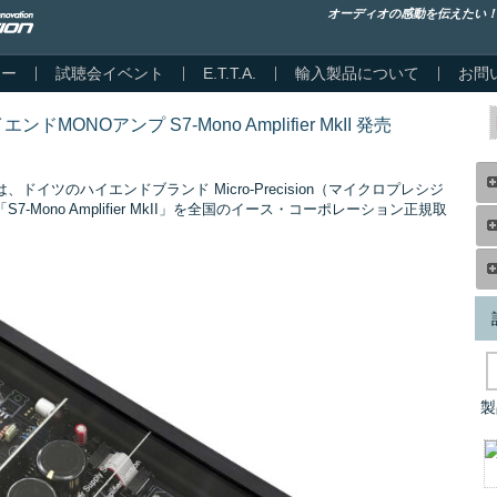
オーディオの感動を伝えたい
カー
試聴会イベント
E.T.T.A.
輸入製品について
お問
ンドMONOアンプ S7-Mono Amplifier MkII 発売
イツのハイエンドブランド Micro-Precision（マイクロプレシジ
Mono Amplifier MkII」を全国のイース・コーポレーション正規取
。
製