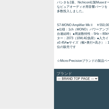
パシタを2基、Nichicon社製Mu
なピュアオーディオ用音響パーツを
多数投入しました。
S7-MONO Amplifier MkⅡ ￥550,
●仕様：1ch（MONO）パワーアンプ●
台連結時）●周波数特性：5Hz～80kH
ター：2073（10W,4Ω負荷）●入
±0.45A●サイズ（幅×奥行×高さ）：1
位の販売です
☆Micro-Precisionブランドの製
ブランド