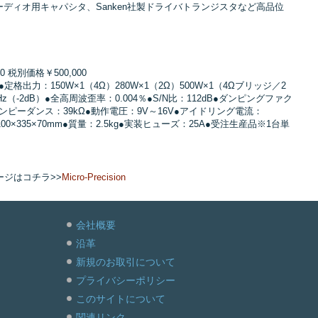
seオーディオ用キャパシタ、Sanken社製ドライバトランジスタなど高品位
000 税別価格￥500,000
定格出力：150W×1（4Ω）280W×1（2Ω）500W×1（4Ωブリッジ／2
z（-2dB）●全高周波歪率：0.004％●S/N比：112dB●ダンピングファク
力インピーダンス：39kΩ●動作電圧：9V～16V●アイドリング電流：
00×335×70mm●質量：2.5kg●実装ヒューズ：25A●受注生産品※1台単
品ページはコチラ>>
Micro-Precision
会社概要
沿革
新規のお取引について
プライバシーポリシー
このサイトについて
関連リンク