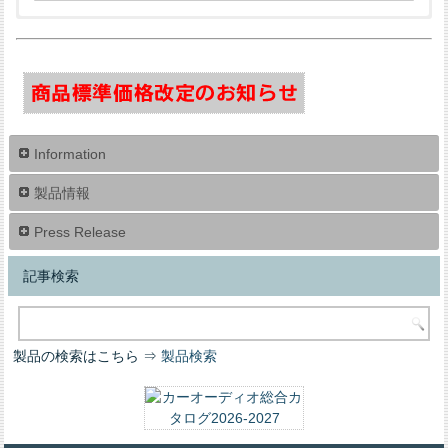
RESOLUT
Audio Solution
SIXTHELEMENT
REAL SCHILD
Perfect Package
Information
GOLDHORN
RS Audio
Tchernov Cable
DrARTEX
ES Sound System
製品情報
Press Release
記事検索
AUNE
Micro Precision
RECOIL
Silent Coat
ドライブレコーダー
製品の検索はこちら ⇒
製品検索
ADONN
ZR Speaker Lab
Zonotone
RAM25