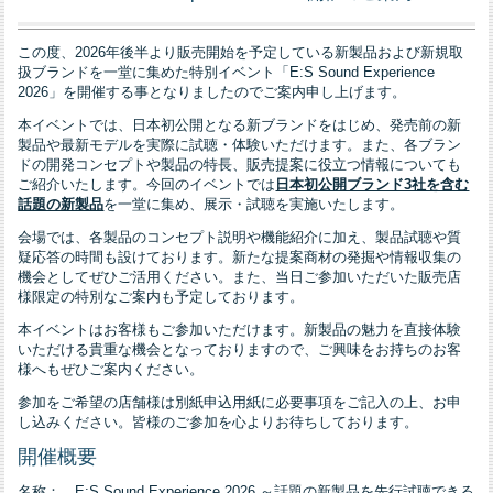
この度、2026年後半より販売開始を予定している新製品および新規取
扱ブランドを一堂に集めた特別イベント「E:S Sound Experience
2026」を開催する事となりましたのでご案内申し上げます。
本イベントでは、日本初公開となる新ブランドをはじめ、発売前の新
製品や最新モデルを実際に試聴・体験いただけます。また、各ブラン
ドの開発コンセプトや製品の特長、販売提案に役立つ情報についても
ご紹介いたします。今回のイベントでは
日本初公開ブランド3社を含む
話題の新製品
を一堂に集め、展示・試聴を実施いたします。
会場では、各製品のコンセプト説明や機能紹介に加え、製品試聴や質
疑応答の時間も設けております。新たな提案商材の発掘や情報収集の
機会としてぜひご活用ください。また、当日ご参加いただいた販売店
様限定の特別なご案内も予定しております。
本イベントはお客様もご参加いただけます。新製品の魅力を直接体験
いただける貴重な機会となっておりますので、ご興味をお持ちのお客
様へもぜひご案内ください。
参加をご希望の店舗様は別紙申込用紙に必要事項をご記入の上、お申
し込みください。皆様のご参加を心よりお待ちしております。
開催概要
名称： E:S Sound Experience 2026 ～話題の新製品を先行試聴できる