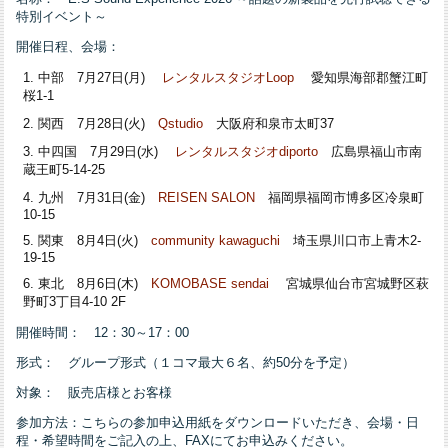
特別イベント～
開催日程、会場：
中部 7月27日(月)
レンタルスタジオLoop
愛知県海部郡蟹江町
桜1-1
関西 7月28日(火)
Qstudio
大阪府和泉市太町37
中四国 7月29日(水)
レンタルスタジオdiporto
広島県福山市南
蔵王町5-14-25
九州 7月31日(金)
REISEN SALON
福岡県福岡市博多区冷泉町
10-15
関東 8月4日(火)
community kawaguchi
埼玉県川口市上青木2-
19-15
東北 8月6日(木)
KOMOBASE sendai
宮城県仙台市宮城野区萩
野町3丁目4-10 2F
開催時間： 12：30～17：00
形式： グループ形式（１コマ最大６名、約50分を予定）
対象： 販売店様とお客様
参加方法：こちらの参加申込用紙をダウンロードいただき、会場・日
程・希望時間をご記入の上、FAXにてお申込みください。