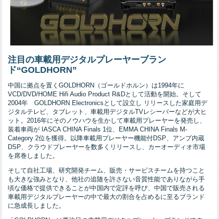
注目の車載用デジタルプレーヤーブラン
ド“GOLDHORN”
中国に拠点を置くGOLDHORN（ゴールドホルン）は1994年に
VCD/DVD/HOME Hifi Audio Product R&Dとして活動を開始。そして
2004年 GOLDHORN Electronicsとして設立し リリースした家庭用デ
ジタルテレビ、タブレット、車載用デジタルTVレシーバーなどが大ヒ
ット。2016年にそのノウハウを生かして車載用プレーヤーを発売し、
装着車両が IASCA CHINA Finals 1位、EMMA CHINA Finals M-
Category 2位を獲得。以降車載用プレーヤー機能付DSP、アンプ内蔵
DSP、クラウドプレーヤーを数多くリリースし、カーオーディオ市場
を席巻しました。
そして自社工場、研究開発チーム、販売・サービスチームを持つこと
も大きな強みとなり、他社の追随を許さない音質性能でありながら手
頃な価格で提供できることが中国内で定評を呼び、中国で販売される
車載用デジタルプレーヤーの中で最大の割合を占めるに至るブランド
に急成長しました。