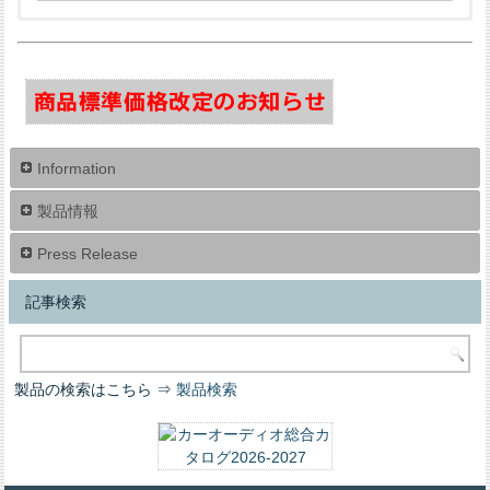
RESOLUT
Audio Solution
SIXTHELEMENT
REAL SCHILD
Perfect Package
Information
GOLDHORN
RS Audio
Tchernov Cable
DrARTEX
ES Sound System
製品情報
Press Release
記事検索
AUNE
Micro Precision
RECOIL
Silent Coat
ドライブレコーダー
製品の検索はこちら ⇒
製品検索
ADONN
ZR Speaker Lab
Zonotone
RAM25